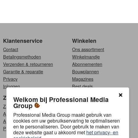
Klantenservice
Winkelen
Contact
Ons assortiment
Betalingsmethoden
Winkelmandje
Verzenden & retourneren
Abonnementen
Garantie & reparatie
Bouwplannen
Privacy
Magazines
Inloggen
Best deals
Zakelijk
Kies een taal
Welkom bij Professional Media
Group
Zakelijke klanten
Nederlands
Affiliate programma
Français
Professional Media Group maakt gebruik van
cookies om uw gebruikservaring te optimaliseren
Adverteren
en te personaliseren. Door gebruik te maken van
PMG Content Lab
Volg ons
deze website gaat u akkoord met
het privacy- en