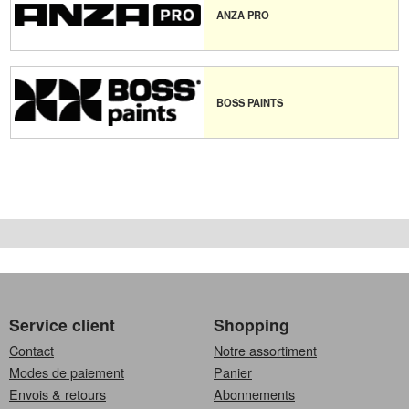
ANZA PRO
BOSS PAINTS
Service client
Shopping
Contact
Notre assortiment
Modes de paiement
Panier
Envois & retours
Abonnements